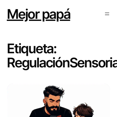
Saltar
al
Mejor papá
contenido
Etiqueta:
RegulaciónSensoria